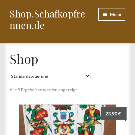
Shop.Schafkopfre
Zur
Zum
Menü
Navigation
Inhalt
nnen.de
springen
springen
Start
Shop
AGB
Datenschutzerklärung
Echtheit von Bewertungen
Alle 9 Ergebnisse werden angezeigt
Impressum
23,90
€
Kasse
Warenkorb